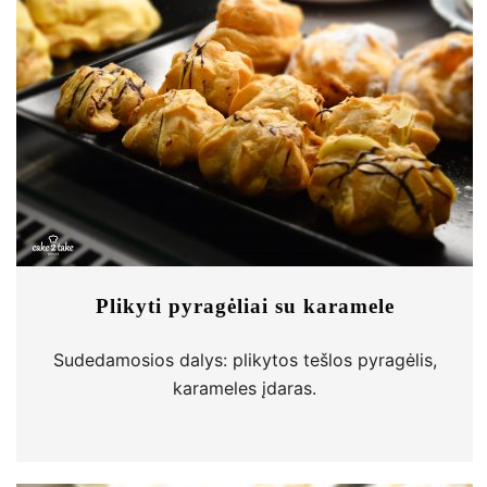
Plikyti pyragėliai su karamele
Sudedamosios dalys: plikytos tešlos pyragėlis,
karameles įdaras.