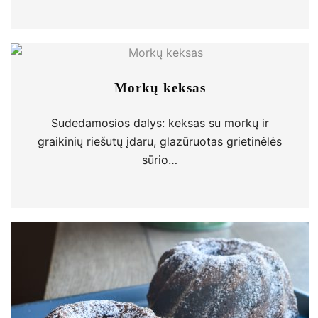
Morkų keksas
Sudedamosios dalys: keksas su morkų ir
graikinių riešutų įdaru, glazūruotas grietinėlės
sūrio…