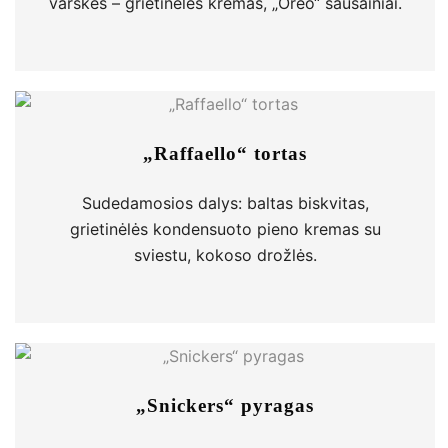
varškės – grietinėlės kremas, „Oreo“ sausainiai.
„Raffaello“ tortas
Sudedamosios dalys: baltas biskvitas,
grietinėlės kondensuoto pieno kremas su
sviestu, kokoso drožlės.
„Snickers“ pyragas