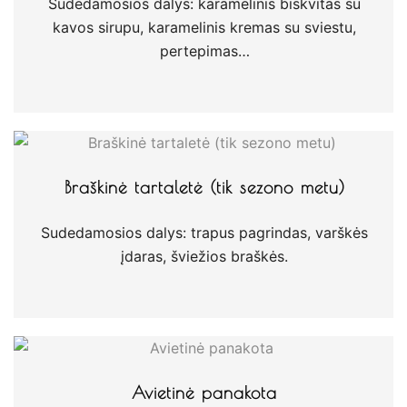
Sudedamosios dalys: karamelinis biskvitas su
kavos sirupu, karamelinis kremas su sviestu,
pertepimas…
Braškinė tartaletė (tik sezono metu)
Sudedamosios dalys: trapus pagrindas, varškės
įdaras, šviežios braškės.
Avietinė panakota