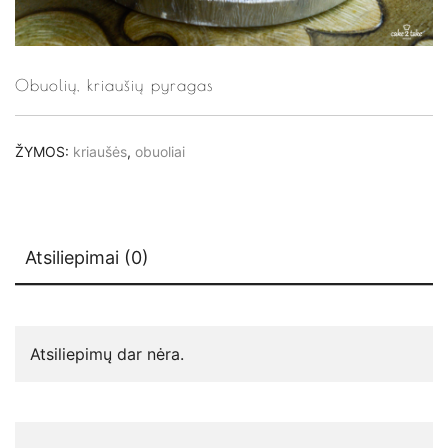
Obuolių, kriaušių pyragas
ŽYMOS:
kriaušės
,
obuoliai
Atsiliepimai (0)
Atsiliepimų dar nėra.