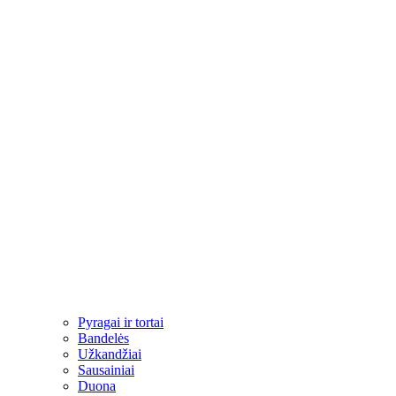
Pyragai ir tortai
Bandelės
Užkandžiai​
Sausainiai
Duona