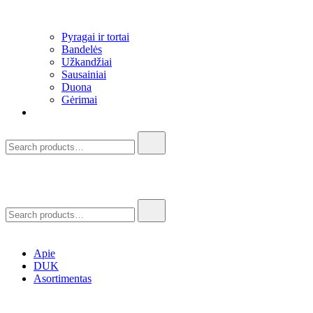
Pyragai ir tortai
Bandelės
Užkandžiai​
Sausainiai
Duona
Gėrimai
Search
for:
Search
for:
Apie
DUK
Asortimentas