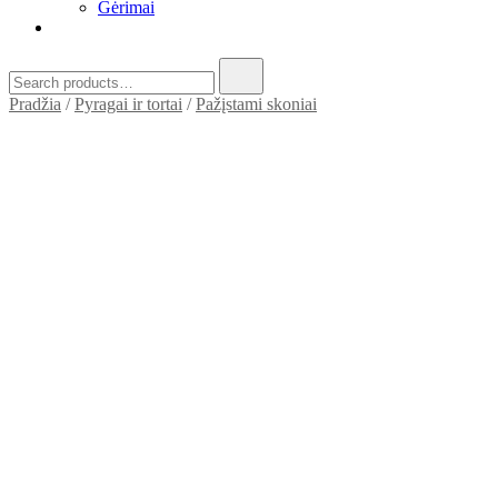
Gėrimai
Search
for:
Pradžia
/
Pyragai ir tortai
/
Pažįstami skoniai