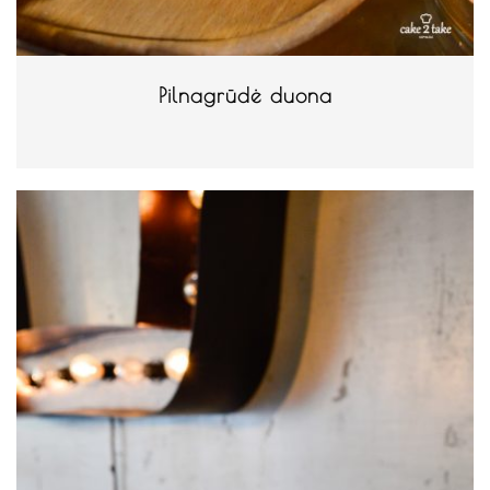
Pilnagrūdė duona