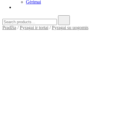
Gėrimai
Pradžia
/
Pyragai ir tortai
/
Pyragai su uogomis