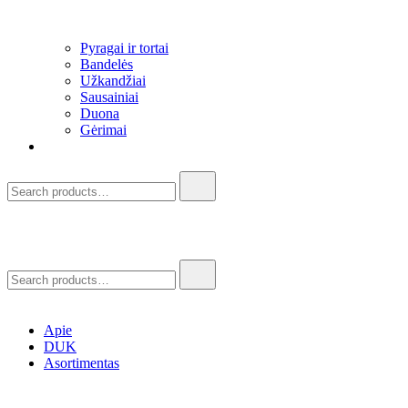
Pyragai ir tortai
Bandelės
Užkandžiai​
Sausainiai
Duona
Gėrimai
Apie
DUK
Asortimentas