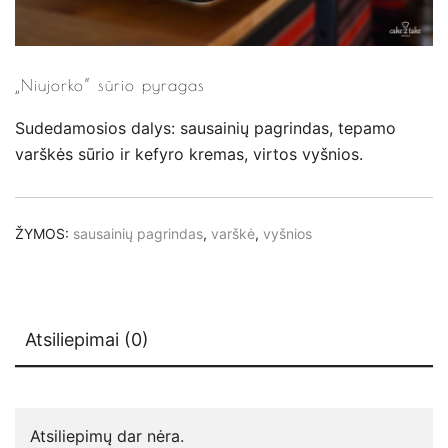
„Niujorko“ sūrio pyragas
Sudedamosios dalys: sausainių pagrindas, tepamo
varškės sūrio ir kefyro kremas, virtos vyšnios.
ŽYMOS:
sausainių pagrindas
,
varškė
,
vyšnios
Atsiliepimai (0)
Atsiliepimų dar nėra.