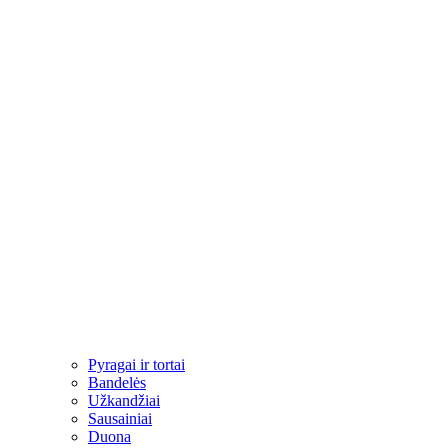
Pyragai ir tortai
Bandelės
Užkandžiai​
Sausainiai
Duona