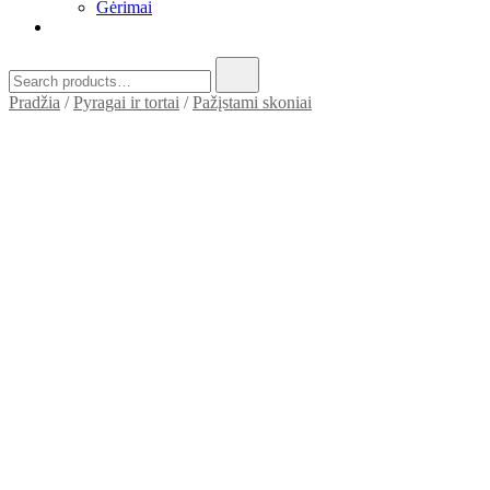
Gėrimai
Search
for:
Pradžia
/
Pyragai ir tortai
/
Pažįstami skoniai