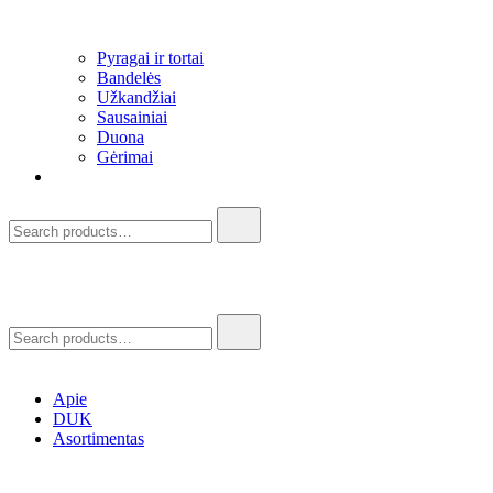
Pyragai ir tortai
Bandelės
Užkandžiai​
Sausainiai
Duona
Gėrimai
Search
for:
Search
for:
Apie
DUK
Asortimentas