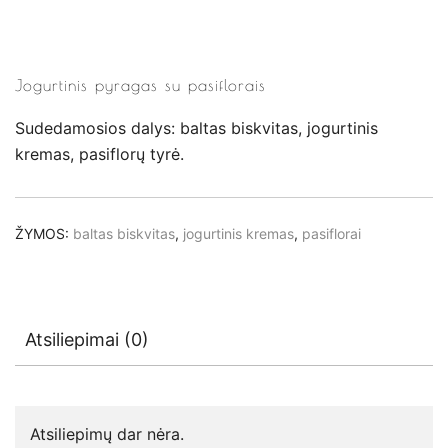
Jogurtinis pyragas su pasiflorais
Sudedamosios dalys: baltas biskvitas, jogurtinis
kremas, pasiflorų tyrė.
ŽYMOS:
baltas biskvitas
,
jogurtinis kremas
,
pasiflorai
Atsiliepimai (0)
Atsiliepimų dar nėra.