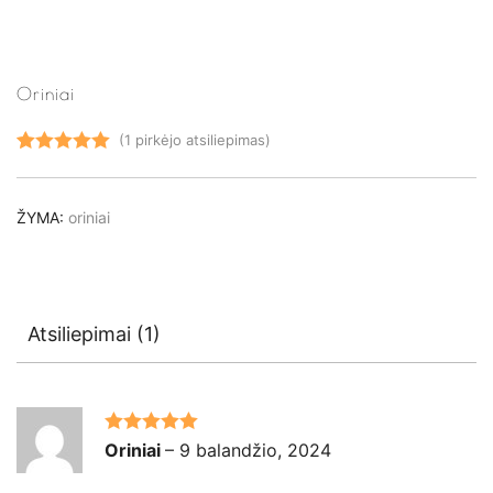
Oriniai
(
1
pirkėjo atsiliepimas)
Įvertinimas:
1
5.00
iš 5
ŽYMA:
oriniai
(viso
įvertinimų:
)
Atsiliepimai (1)
Įvertinimas:
Oriniai
–
9 balandžio, 2024
5
iš 5