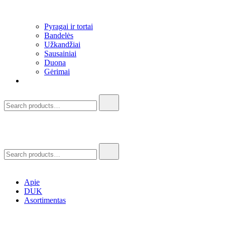
Pyragai ir tortai
Bandelės
Užkandžiai​
Sausainiai
Duona
Gėrimai
Apie
DUK
Asortimentas