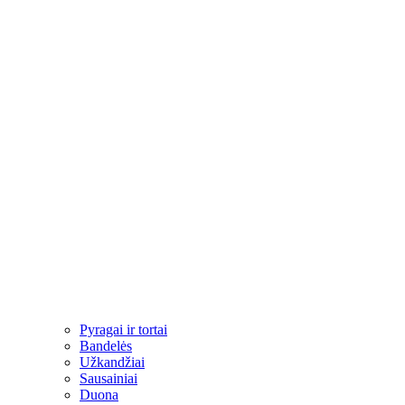
Pyragai ir tortai
Bandelės
Užkandžiai​
Sausainiai
Duona