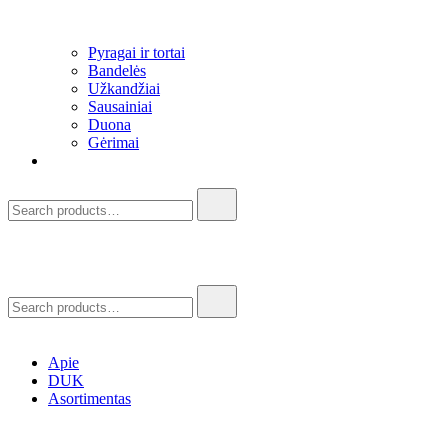
Pyragai ir tortai
Bandelės
Užkandžiai​
Sausainiai
Duona
Gėrimai
Search
for:
Search
for:
Apie
DUK
Asortimentas