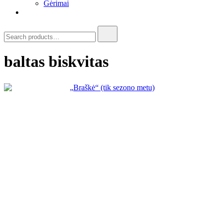
Gėrimai
Search
for:
baltas biskvitas