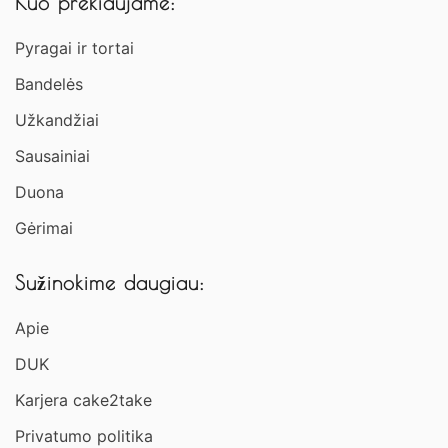
Kuo prekiaujame:
Pyragai ir tortai
Bandelės
Užkandžiai​
Sausainiai
Duona
Gėrimai
Sužinokime daugiau:
Apie
DUK
Karjera cake2take
Privatumo politika