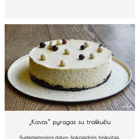
„Kavos“ pyragas su traškučiu
Sudedamosios dalys: šokoladinis biskvitas,