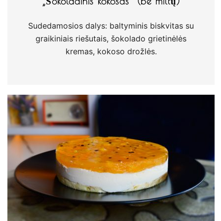
„Šokoladinis kokosas“ (be miltų)
Sudedamosios dalys: baltyminis biskvitas su
graikiniais riešutais, šokolado grietinėlės
kremas, kokoso drožlės.