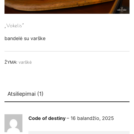
„Vokelis“
bandelė su varške
ŽYMA:
varškė
Atsiliepimai (1)
Code of destiny
–
16 balandžio, 2025