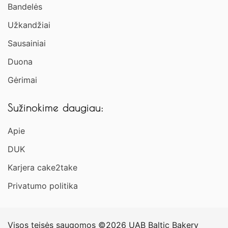
Bandelės
Užkandžiai​
Sausainiai
Duona
Gėrimai
Sužinokime daugiau:
Apie
DUK
Karjera cake2take
Privatumo politika
Visos teisės saugomos ©2026 UAB Baltic Bakery