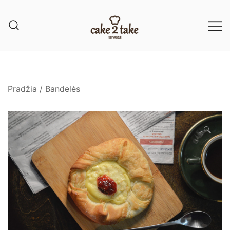
Pradžia
/
Bandelės
🔍