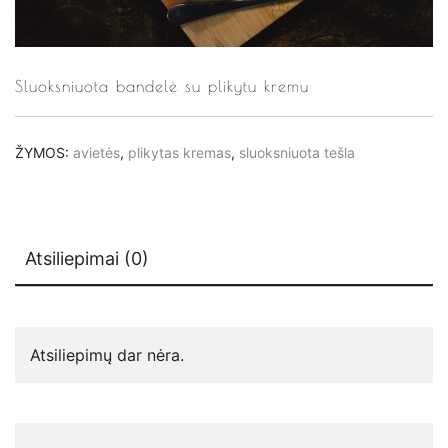
Sluoksniuota bandelė su plikytu kremu
ŽYMOS:
avietės
,
plikytas kremas
,
sluoksniuota tešla
Atsiliepimai (0)
Atsiliepimų dar nėra.