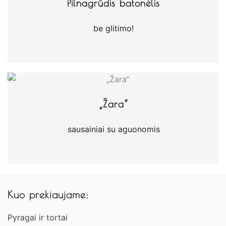
Pilnagrūdis batonėlis
be glitimo!
„Žara“
sausainiai su aguonomis
Kuo prekiaujame:
Pyragai ir tortai