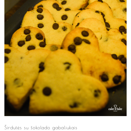
Širdutės su šokolado gabaliukais