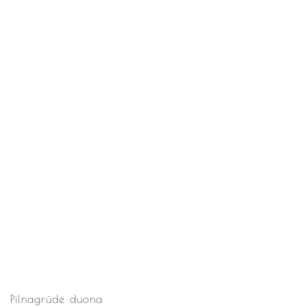
Pilnagrūdė duona