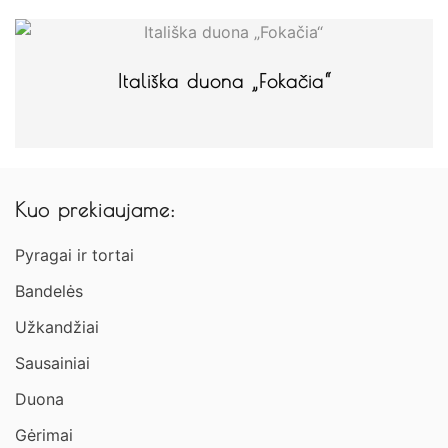
Itališka duona „Fokačia“
Kuo prekiaujame:
Pyragai ir tortai
Bandelės
Užkandžiai​
Sausainiai
Duona
Gėrimai