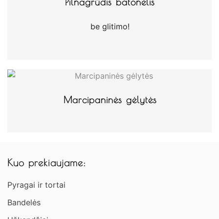
Pilnagrūdis batonėlis
be glitimo!
Marcipaninės gėlytės
Kuo prekiaujame:
Pyragai ir tortai
Bandelės