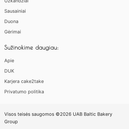
Užkandžiai​
Sausainiai
Duona
Gėrimai
Sužinokime daugiau:
Apie
DUK
Karjera cake2take
Privatumo politika
Visos teisės saugomos ©2026 UAB Baltic Bakery
Group