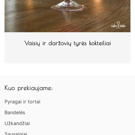
Vaisių ir daržovių tyrės kokteiliai
Kuo prekiaujame:
Pyragai ir tortai
Bandelės
Užkandžiai​
Sausainiai