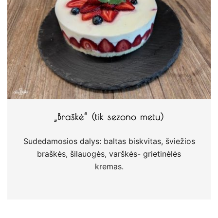
„Braškė“ (tik sezono metu)
Sudedamosios dalys: baltas biskvitas, šviežios
braškės, šilauogės, varškės- grietinėlės
kremas.