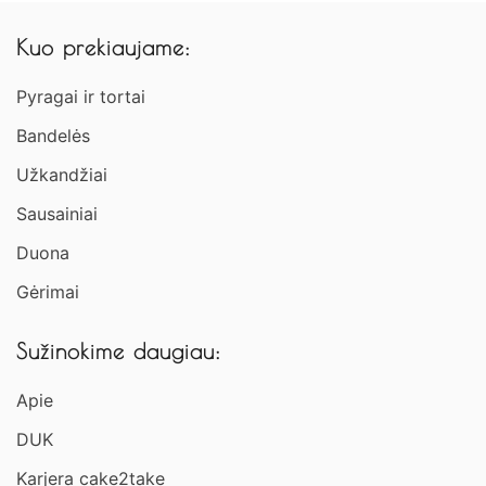
Kuo prekiaujame:
Pyragai ir tortai
Bandelės
Užkandžiai​
Sausainiai
Duona
Gėrimai
Sužinokime daugiau:
Apie
DUK
Karjera cake2take