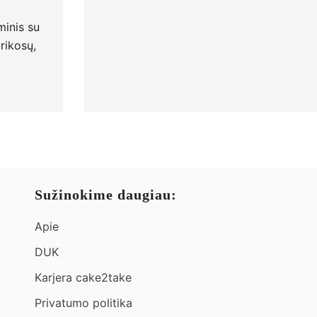
inis su
rikosų,
Sužinokime daugiau:
Apie
DUK
Karjera cake2take
Privatumo politika