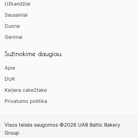
Užkandžiai​
Sausainiai
Duona
Gėrimai
Sužinokime daugiau:
Apie
DUK
Karjera cake2take
Privatumo politika
Visos teisės saugomos ©2026 UAB Baltic Bakery
Group