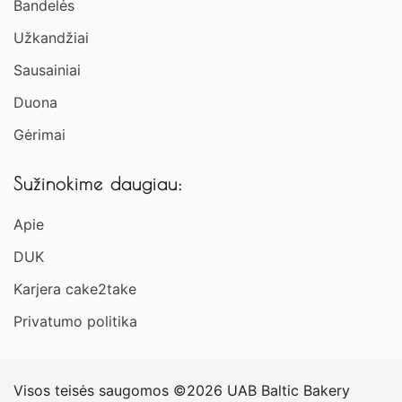
Bandelės
Užkandžiai​
Sausainiai
Duona
Gėrimai
Sužinokime daugiau:
Apie
DUK
Karjera cake2take
Privatumo politika
Visos teisės saugomos ©2026 UAB Baltic Bakery