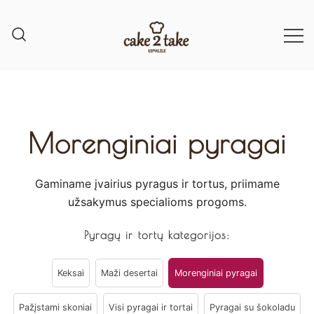
Morenginiai pyragai
Gaminame įvairius pyragus ir tortus, priimame
užsakymus specialioms progoms.​
Pyragų ir tortų kategorijos:
Keksai
Maži desertai
Morenginiai pyragai
Pažįstami skoniai
Visi pyragai ir tortai
Pyragai su šokoladu