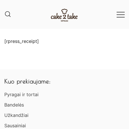
[rpress_receipt]
Kuo prekiaujame:
Pyragai ir tortai
Bandelės
Užkandžiai​
Sausainiai