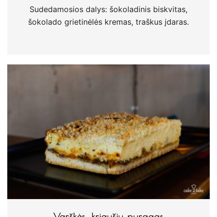
Sudedamosios dalys: šokoladinis biskvitas,
šokolado grietinėlės kremas, traškus įdaras.
Varškės, kriaušių pyragas