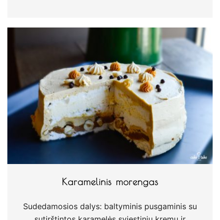
Karamelinis morengas
Sudedamosios dalys: baltyminis pusgaminis su
sutirštintos karamelės sviestiniu kremu ir