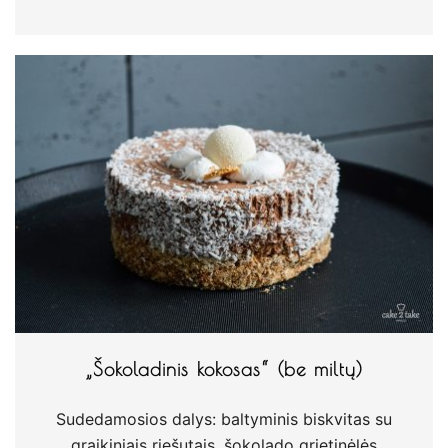
„Šokoladinis kokosas“ (be miltų)
Sudedamosios dalys: baltyminis biskvitas su
graikiniais riešutais, šokolado grietinėlės