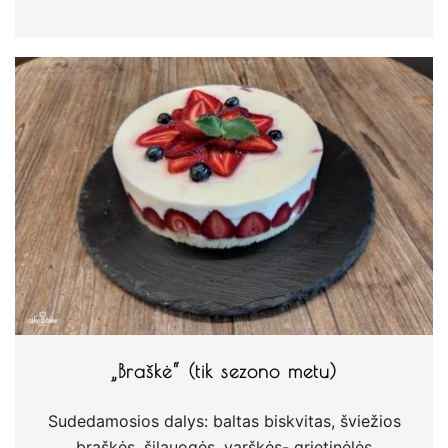
„Braškė“ (tik sezono metu)
Sudedamosios dalys: baltas biskvitas, šviežios
braškės, šilauogės, varškės- grietinėlės