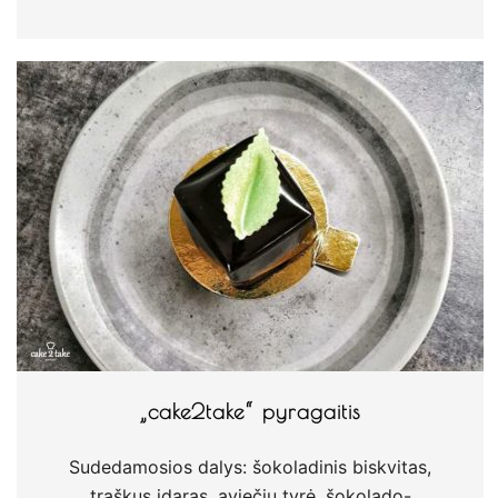
„cake2take“ pyragaitis
Sudedamosios dalys: šokoladinis biskvitas,
traškus įdaras, aviečių tyrė, šokolado-