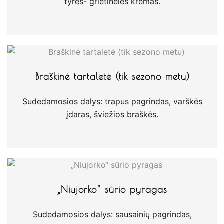
tyrės- grietinėlės kremas.
Braškinė tartaletė (tik sezono metu)
Sudedamosios dalys: trapus pagrindas, varškės
įdaras, šviežios braškės.
„Niujorko“ sūrio pyragas
Sudedamosios dalys: sausainių pagrindas,