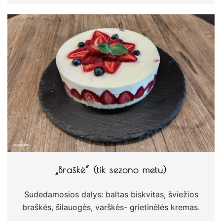
„Braškė“ (tik sezono metu)
Sudedamosios dalys: baltas biskvitas, šviežios
braškės, šilauogės, varškės- grietinėlės kremas.